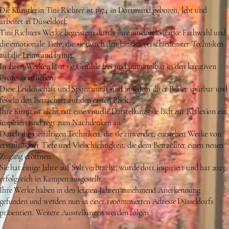
Die Künstlerin Tini Richter ist 1974 in Dortmund geboren, lebt und
arbeitet in Düsseldorf.
Tini Richters Werke begeistern durch ihre ausdrucksstarke Farbwahl und
die emotionale Tiefe, die sie durch den Einsatz verschiedenster Techniken
auf die Leinwand bringt.
In ihren Werken lässt sie Gefühle frei und unmittelbar in den kreativen
Prozess einfließen.
Diese Leidenschaft und Spontanität sind in jedem ihrer Bilder spürbar und
fesseln den Betrachter auf den ersten Blick.
Ihre Kunst ist nicht nur eine visuelle Darstellung- sie lädt zur Reflexion ein,
inspiriert und regt zum Nachdenken an.
Durch die vielfältigen Techniken, die sie anwendet, entstehen Werke von
erstaunlicher Tiefe und Vielschichtigkeit, die dem Betrachter einen neuen
Zugang eröffnen.
Sie hat einige Jahre auf Sylt verbracht, wurde dort inspiriert und hat 2023
erfolgreich in Kampen ausgestellt.
Ihre Werke haben in den letzten Jahren zunehmend Anerkennung
gefunden und werden nun in einer renommierten Adresse Düsseldorfs
präsentiert. Weitere Ausstellungen werden folgen.